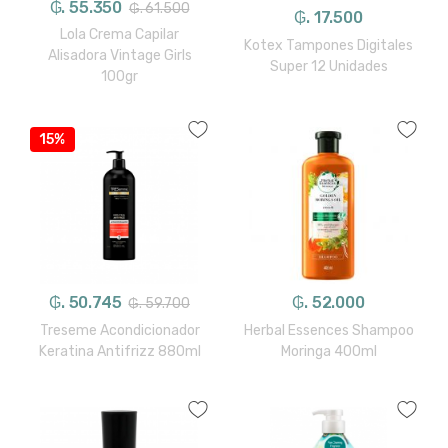
₲. 55.350
₲. 61.500
₲. 17.500
Lola Crema Capilar
Kotex Tampones Digitales
Alisadora Vintage Girls
Super 12 Unidades
100gr
15%
₲. 50.745
₲. 52.000
₲. 59.700
Treseme Acondicionador
Herbal Essences Shampoo
Keratina Antifrizz 880ml
Moringa 400ml