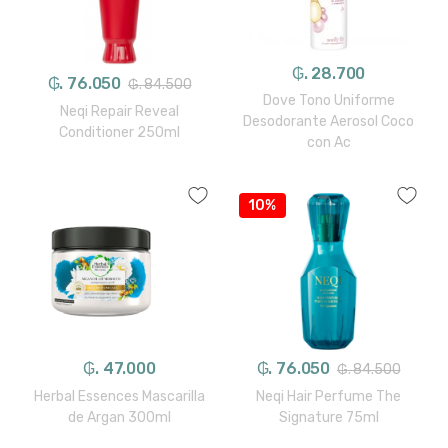
₲. 28.700
₲. 76.050
₲. 84.500
Dove Tono Uniforme
Neqi Repair Reveal
Desodorante Aerosol Coco
Conditioner 250ml
con Ac
10%
₲. 47.000
₲. 76.050
₲. 84.500
Herbal Essences Mascarilla
Neqi Hair Perfume The
de Argan 300ml
Signature 75ml