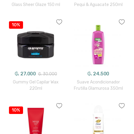
Glass Sheer Glaze 150 ml
Pequi & Aguacate 250ml
10%
₲. 27.000
₲. 24.500
₲. 30.000
Gummy Gel Capilar Wax
Suave Acondicionador
220ml
Frutilla Glamurosa 350ml
10%