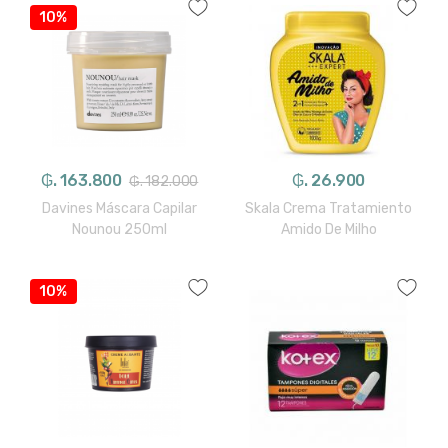
10%
₲. 163.800
₲. 26.900
₲. 182.000
Davines Máscara Capilar
Skala Crema Tratamiento
Nounou 250ml
Amido De Milho
10%