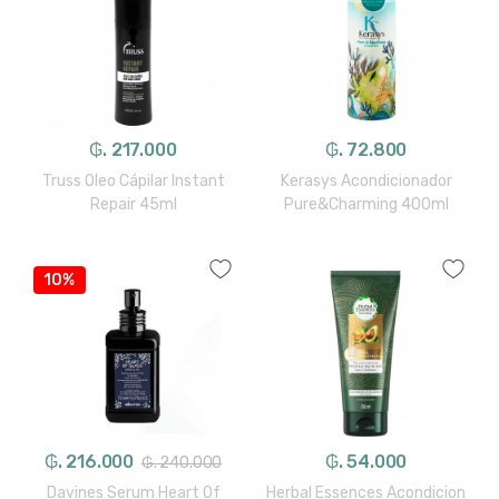
₲. 217.000
₲. 72.800
Truss Oleo Cápilar Instant
Kerasys Acondicionador
Repair 45ml
Pure&Charming 400ml
10%
₲. 216.000
₲. 54.000
₲. 240.000
Davines Serum Heart Of
Herbal Essences Acondicion