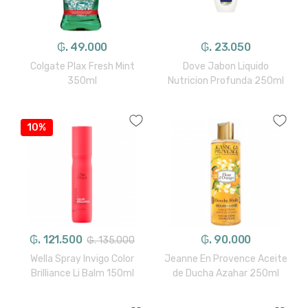
₲. 49.000
₲. 23.050
Colgate Plax Fresh Mint
Dove Jabon Liquido
350ml
Nutricion Profunda 250ml
10%
₲. 121.500
₲. 90.000
₲. 135.000
Wella Spray Invigo Color
Jeanne En Provence Aceite
Brilliance Li Balm 150ml
de Ducha Azahar 250ml