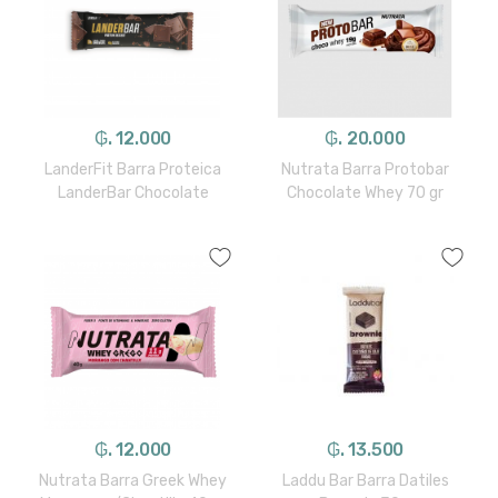
₲. 12.000
₲. 20.000
LanderFit Barra Proteica
Nutrata Barra Protobar
LanderBar Chocolate
Chocolate Whey 70 gr
₲. 12.000
₲. 13.500
Nutrata Barra Greek Whey
Laddu Bar Barra Datiles