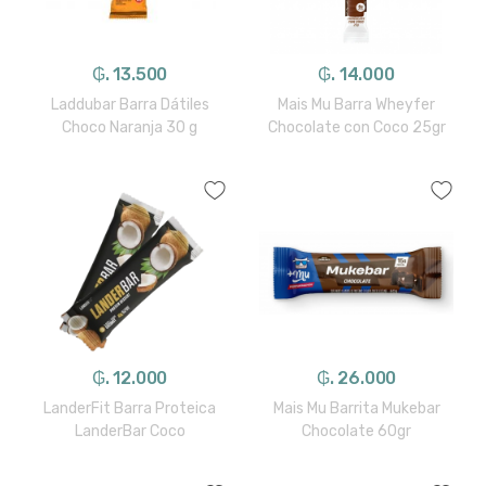
₲. 13.500
₲. 14.000
Laddubar Barra Dátiles
Mais Mu Barra Wheyfer
Choco Naranja 30 g
Chocolate con Coco 25gr
₲. 12.000
₲. 26.000
LanderFit Barra Proteica
Mais Mu Barrita Mukebar
LanderBar Coco
Chocolate 60gr