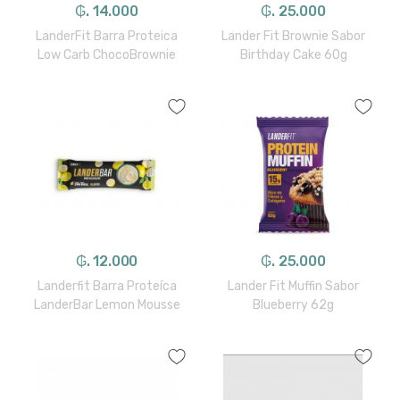
₲. 14.000
₲. 25.000
LanderFit Barra Proteica
Lander Fit Brownie Sabor
Low Carb ChocoBrownie
Birthday Cake 60g
₲. 12.000
₲. 25.000
Landerfit Barra Proteíca
Lander Fit Muffin Sabor
LanderBar Lemon Mousse
Blueberry 62g