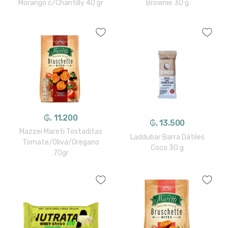
Morango c/Chantilly 40 gr
Brownie 30 g
₲. 11.200
₲. 13.500
Mazzei Mareti Tostaditas
Laddubar Barra Dátiles
Tomate/Oliva/Oregano
Coco 30 g
70gr