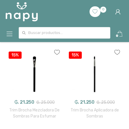
0
Buscar por:
0
15%
15%
₲. 21.250
₲. 21.250
₲. 25.000
₲. 25.000
Trim Brocha Mezcladora De
Trim Brocha Aplicadora de
Sombras Para Esfumar
Sombras