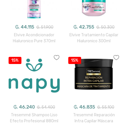
₲. 44.115
₲. 42.755
₲. 51.900
₲. 50.300
Elvive Acondicionador
Elvive Tratamiento Capilar
Hialuronico Pure 370ml
Hialuronico 300ml
15%
15%
₲. 46.240
₲. 46.835
₲. 54.400
₲. 55.100
Tresemmé Shampoo Liso
Tresemmé Reparación
Efecto Profesional 880ml
Intra Capilar Máscara