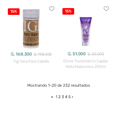
15%
15%
₲. 51.000
₲. 168.300
₲. 60.000
₲. 198.000
Elvive Tratamiento Capílar
Tigi Cera Para Cabello
Hidra Hialuronico 200ml
Mostrando 1–20 de 232 resultados
1
2
3
4
5