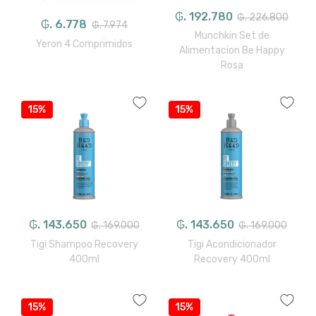
₲. 192.780
₲. 226.800
₲. 6.778
₲. 7.974
Munchkin Set de
Yeron 4 Comprimidos
Alimentacion Be Happy
Rosa
15%
15%
₲. 143.650
₲. 143.650
₲. 169.000
₲. 169.000
Tigi Shampoo Recovery
Tigi Acondicionador
400ml
Recovery 400ml
15%
15%