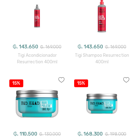
₲. 143.650
₲. 143.650
₲. 169.000
₲. 169.000
Tigi Acondicionador
Tigi Shampoo Resurrection
Resurrection 400ml
400ml
15%
15%
₲. 110.500
₲. 168.300
₲. 130.000
₲. 198.000