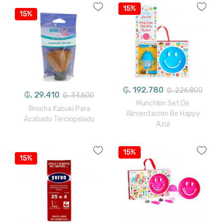
15%
15%
₲. 192.780
₲. 226.800
₲. 29.410
₲. 34.600
Munchkin Set De
Brocha Kabuki Para
Alimentacion Be Happy
Acabado Terciopelado
Azul
15%
15%