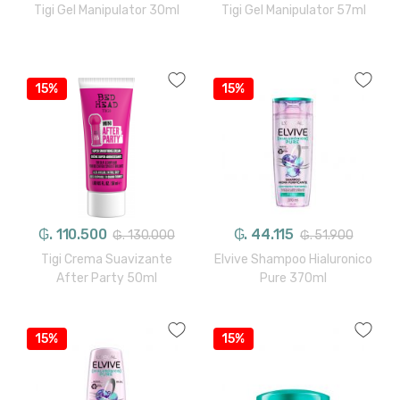
Tigi Gel Manipulator 30ml
Tigi Gel Manipulator 57ml
15%
15%
₲. 110.500
₲. 44.115
₲. 130.000
₲. 51.900
Tigi Crema Suavizante
Elvive Shampoo Hialuronico
After Party 50ml
Pure 370ml
15%
15%