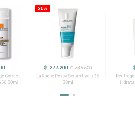
20%
000
₲. 277.200
₲
₲. 346.500
ge Correct
La Roche Posay Serum Hyalu B5
Neutroge
PS50 50ml
30ml
Hidrata