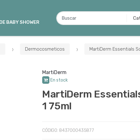
B
u
 DE BABY SHOWER
s
c
a
a
Dermocosmeticos
MartiDerm Essentials So
r
p
o
MartiDerm
r
En stock
:
MartiDerm Essentials
1 75ml
CÓDIGO:
8437000435877