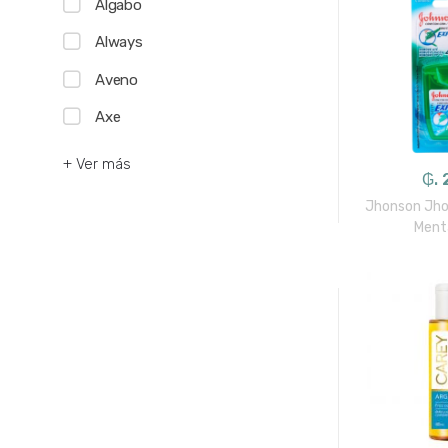
Algabo
Always
Aveno
Axe
+ Ver más
₲. 
Jhonson Jhon
Ment