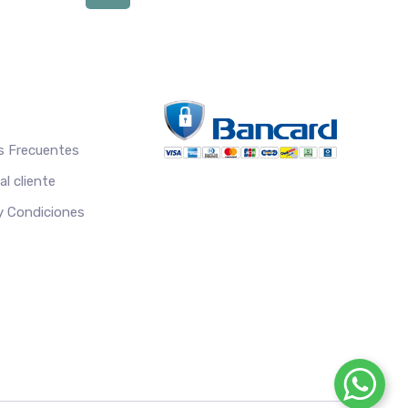
S
s Frecuentes
l cliente
 y Condiciones