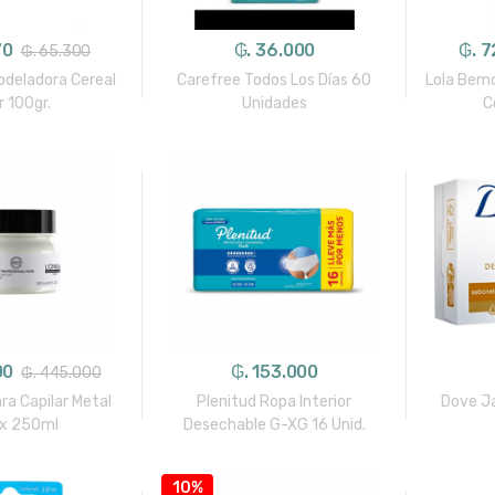
70
₲. 36.000
₲. 7
₲. 65.300
odeladora Cereal
Carefree Todos Los Días 60
Lola Bemd
er 100gr.
Unidades
C
00
₲. 153.000
₲. 445.000
ra Capilar Metal
Plenitud Ropa Interior
Dove Ja
x 250ml
Desechable G-XG 16 Unid.
10%