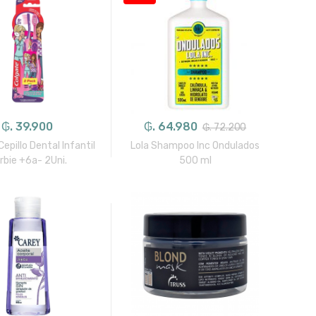
₲. 39.900
₲. 64.980
₲. 72.200
epillo Dental Infantil
Lola Shampoo Inc Ondulados
rbie +6a- 2Uni.
500 ml