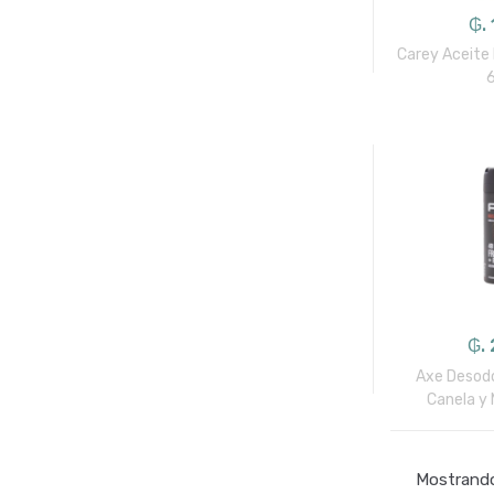
₲. 
Carey Aceite
₲. 
Axe Desodo
Canela y
Mostrando