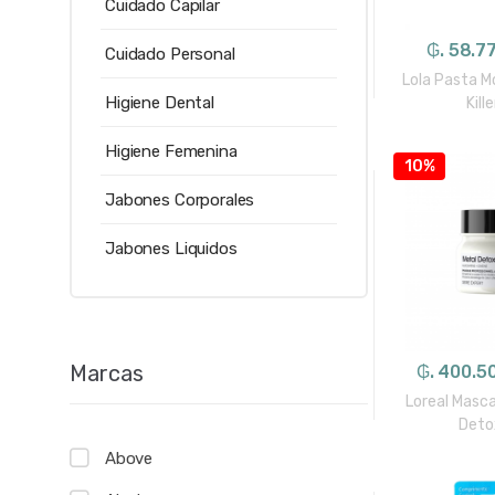
Cuidado Capilar
₲. 58.7
Cuidado Personal
Lola Pasta M
Higiene Dental
Kill
Higiene Femenina
10%
Jabones Corporales
Jabones Liquidos
Marcas
₲. 400.5
Loreal Masca
Deto
Above