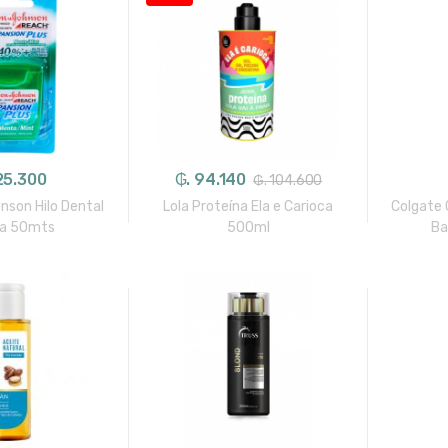
25.300
₲. 94.140
₲. 104.600
son Hilo Dental
Lola Proteína Ela e Carioca
Colgate C
a 50mts
500ml
Ba