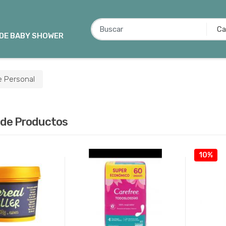
B
u
 DE BABY SHOWER
s
c
a
e Personal
r
p
o
 de Productos
r
:
10%