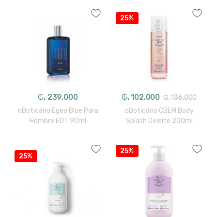
25%
₲. 239.000
₲. 102.000
₲. 136.000
oBoticário Egeo Blue Para
oBoticário CBEM Body
Hombre EDT 90ml
Splash Deleite 200ml
25%
25%