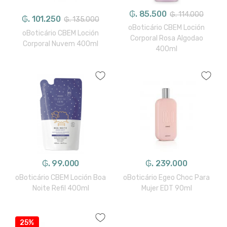
₲. 85.500
₲. 114.000
₲. 101.250
₲. 135.000
oBoticário CBEM Loción
oBoticário CBEM Loción
Corporal Rosa Algodao
Corporal Nuvem 400ml
400ml
₲. 99.000
₲. 239.000
oBoticário CBEM Loción Boa
oBoticário Egeo Choc Para
Noite Refil 400ml
Mujer EDT 90ml
25%