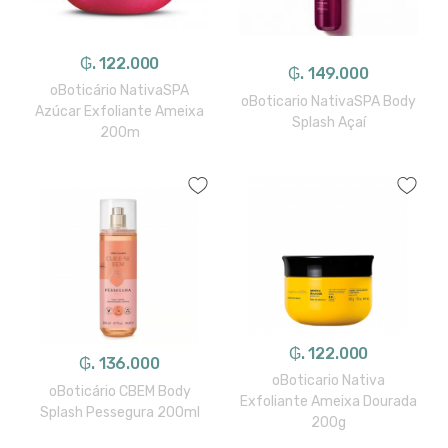
₲. 122.000
₲. 149.000
oBoticário NativaSPA
oBoticario NativaSPA Body
Azúcar Exfoliante Ameixa
Splash Açaí
200m
₲. 122.000
₲. 136.000
oBoticario Nativa
oBoticário CBEM Body
Exfoliante Ameixa Dourada
Splash Pessegura 200ml
200g